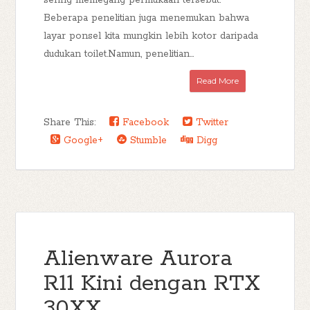
sering memegang permukaan tersebut.
Beberapa penelitian juga menemukan bahwa
layar ponsel kita mungkin lebih kotor daripada
dudukan toilet.Namun, penelitian...
Read More
Share This:
Facebook
Twitter
Google+
Stumble
Digg
Alienware Aurora
R11 Kini dengan RTX
30XX