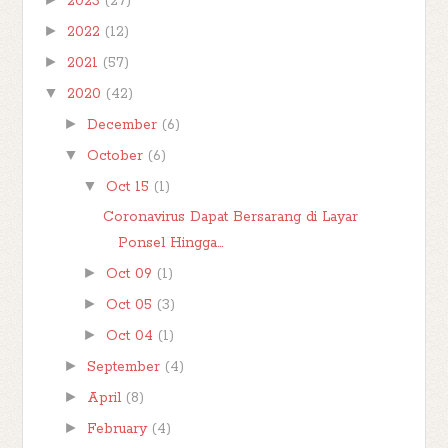
2023
(27)
►
2022
(12)
►
2021
(57)
▼
2020
(42)
►
December
(6)
▼
October
(6)
▼
Oct 15
(1)
Coronavirus Dapat Bersarang di Layar
Ponsel Hingga...
►
Oct 09
(1)
►
Oct 05
(3)
►
Oct 04
(1)
►
September
(4)
►
April
(8)
►
February
(4)