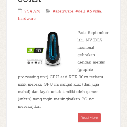
9:54 AM
#alienware
,
#dell
,
#Nvidia
,
hardware
Pada September
lalu, NVIDIA
membuat
gebrakan
dengan merilis
(graphic
processing unit) GPU seri RTX 30xx terbaru
milik mereka. GPU ini sangat kuat (dan juga
mahal) dan layak untuk dimiliki oleh gamer
(sultan) yang ingin meningkatkan PC rig
mereka.Jika...
Read More