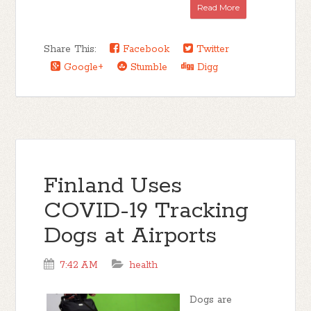
Read More
Share This:
Facebook
Twitter
Google+
Stumble
Digg
Finland Uses
COVID-19 Tracking
Dogs at Airports
7:42 AM
health
Dogs are