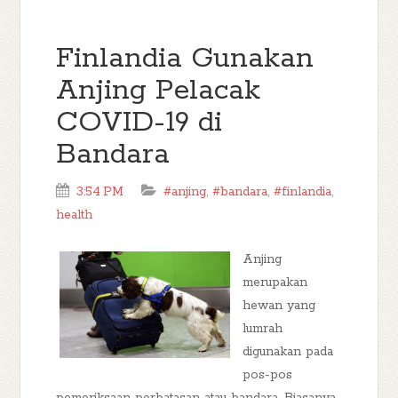
Finlandia Gunakan
Anjing Pelacak
COVID-19 di
Bandara
3:54 PM
#anjing
,
#bandara
,
#finlandia
,
health
Anjing
merupakan
hewan yang
lumrah
digunakan pada
pos-pos