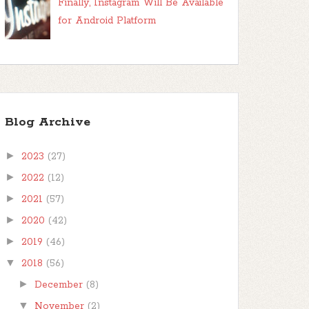
Finally, Instagram Will Be Available
for Android Platform
Blog Archive
►
2023
(27)
►
2022
(12)
►
2021
(57)
►
2020
(42)
►
2019
(46)
▼
2018
(56)
►
December
(8)
▼
November
(2)