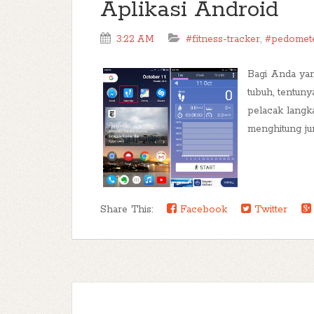
Aplikasi Android
3:22 AM
#fitness-tracker
,
#pedomet
Bagi Anda yan
tubuh, tentuny
pelacak langk
menghitung jum
Share This:
Facebook
Twitter