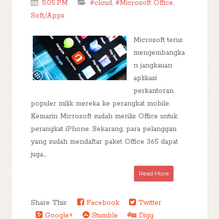
5:05 PM
#cloud
,
#Microsoft Office
,
Soft/Apps
Microsoft terus
mengembangka
n jangkauan
aplikasi
perkantoran
populer milik mereka ke perangkat mobile.
Kemarin Microsoft sudah merilis Office untuk
perangkat iPhone. Sekarang, para pelanggan
yang sudah mendaftar paket Office 365 dapat
juga...
Read More
Share This:
Facebook
Twitter
Google+
Stumble
Digg