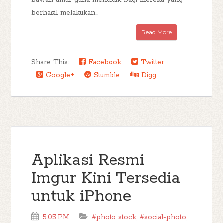
bawah umur guna mendidik bagi mereka yang
berhasil melakukan...
Read More
Share This:
Facebook
Twitter
Google+
Stumble
Digg
Aplikasi Resmi
Imgur Kini Tersedia
untuk iPhone
5:05 PM
#photo stock
,
#social-photo
,