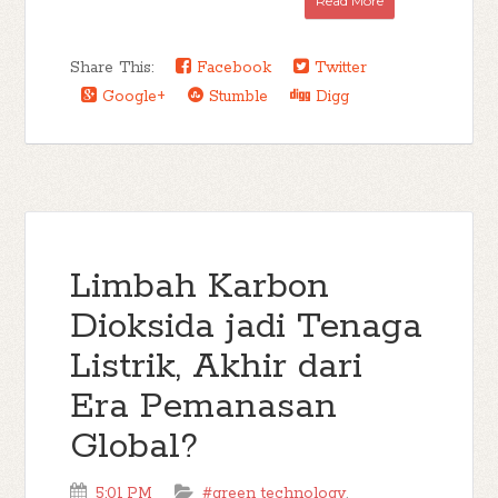
Read More
Share This:
Facebook
Twitter
Google+
Stumble
Digg
Limbah Karbon
Dioksida jadi Tenaga
Listrik, Akhir dari
Era Pemanasan
Global?
5:01 PM
#green technology
,