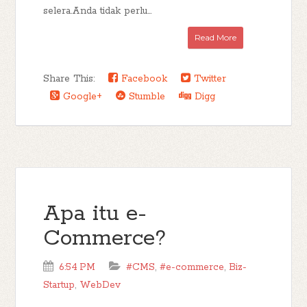
selera.Anda tidak perlu...
Read More
Share This:
Facebook
Twitter
Google+
Stumble
Digg
Apa itu e-
Commerce?
6:54 PM
#CMS
,
#e-commerce
,
Biz-
Startup
,
WebDev