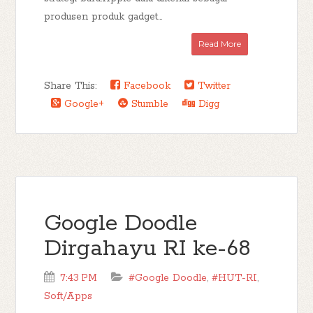
produsen produk gadget...
Read More
Share This:
Facebook
Twitter
Google+
Stumble
Digg
Google Doodle
Dirgahayu RI ke-68
7:43 PM
#Google Doodle
,
#HUT-RI
,
Soft/Apps