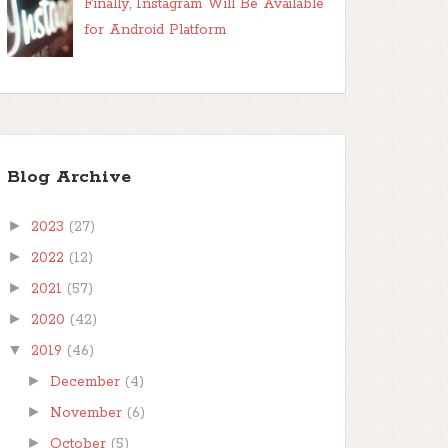
Finally, Instagram Will Be Available
for Android Platform
Blog Archive
►
2023
(27)
►
2022
(12)
►
2021
(57)
►
2020
(42)
▼
2019
(46)
►
December
(4)
►
November
(6)
►
October
(5)