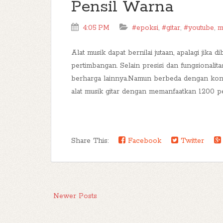
Pensil Warna
4:05 PM
#epoksi
,
#gitar
,
#youtube
,
m
Alat musik dapat bernilai jutaan, apalagi jika 
pertimbangan. Selain presisi dan fungsionalita
berharga lainnya.Namun berbeda dengan konse
alat musik gitar dengan memanfaatkan 1200 pens
Share This:
Facebook
Twitter
Newer Posts