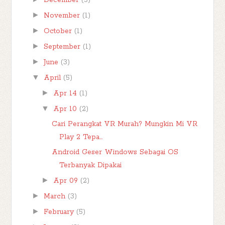
December
(5)
►
November
(1)
►
October
(1)
►
September
(1)
►
June
(3)
▼
April
(5)
►
Apr 14
(1)
▼
Apr 10
(2)
Cari Perangkat VR Murah? Mungkin Mi VR
Play 2 Tepa...
Android Geser Windows Sebagai OS
Terbanyak Dipakai
►
Apr 09
(2)
►
March
(3)
►
February
(5)