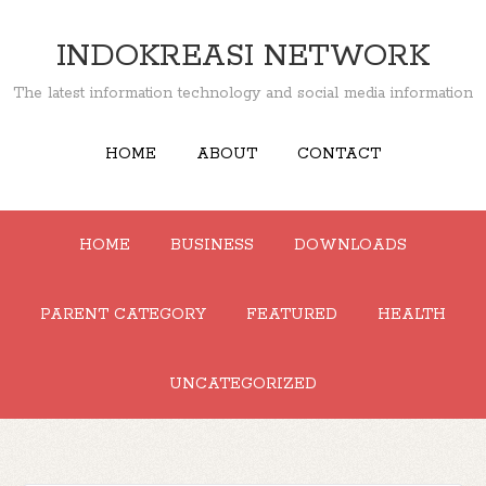
INDOKREASI NETWORK
The latest information technology and social media information
HOME
ABOUT
CONTACT
HOME
BUSINESS
DOWNLOADS
PARENT CATEGORY
FEATURED
HEALTH
UNCATEGORIZED