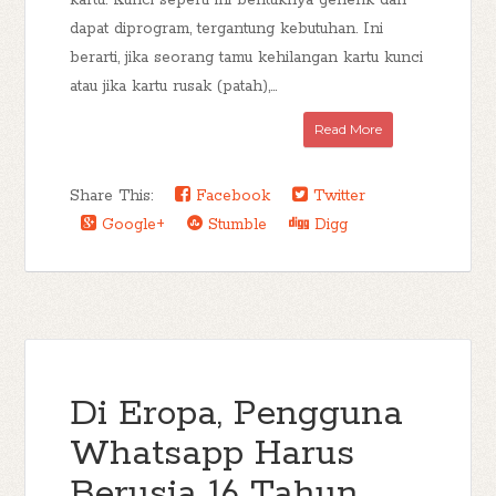
kartu. Kunci seperti ini bentuknya generik dan
dapat diprogram, tergantung kebutuhan. Ini
berarti, jika seorang tamu kehilangan kartu kunci
atau jika kartu rusak (patah),...
Read More
Share This:
Facebook
Twitter
Google+
Stumble
Digg
Di Eropa, Pengguna
Whatsapp Harus
Berusia 16 Tahun