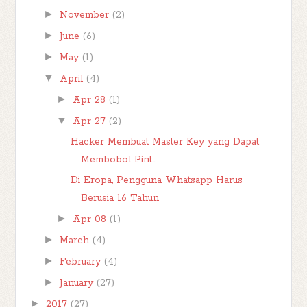
►
November
(2)
►
June
(6)
►
May
(1)
▼
April
(4)
►
Apr 28
(1)
▼
Apr 27
(2)
Hacker Membuat Master Key yang Dapat
Membobol Pint...
Di Eropa, Pengguna Whatsapp Harus
Berusia 16 Tahun
►
Apr 08
(1)
►
March
(4)
►
February
(4)
►
January
(27)
►
2017
(27)