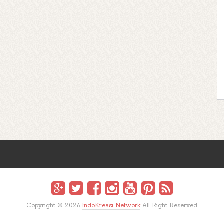
Copyright ©
2026
IndoKreasi Network
All Right Reserved