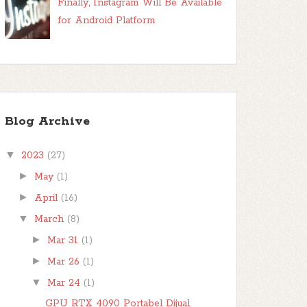
Finally, Instagram Will Be Available
for Android Platform
Blog Archive
▼
2023
(27)
►
May
(1)
►
April
(16)
▼
March
(8)
►
Mar 31
(1)
►
Mar 26
(1)
▼
Mar 24
(1)
GPU RTX 4090 Portabel Dijual