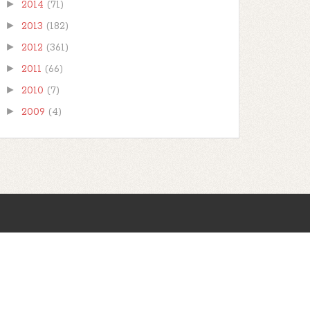
►
2014
(71)
►
2013
(182)
►
2012
(361)
►
2011
(66)
►
2010
(7)
►
2009
(4)