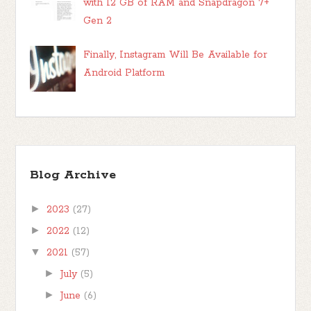
with 12 GB of RAM and Snapdragon 7+
Gen 2
Finally, Instagram Will Be Available for
Android Platform
Blog Archive
►
2023
(27)
►
2022
(12)
▼
2021
(57)
►
July
(5)
►
June
(6)