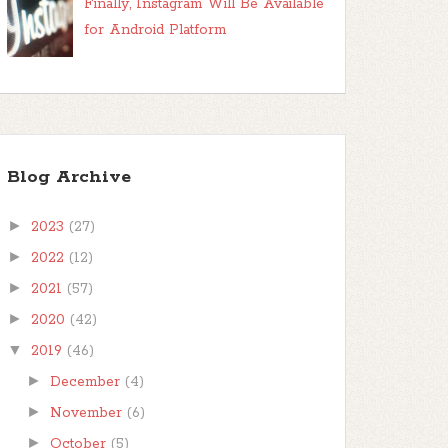
Finally, Instagram Will Be Available
for Android Platform
Blog Archive
►
2023
(27)
►
2022
(12)
►
2021
(57)
►
2020
(42)
▼
2019
(46)
►
December
(4)
►
November
(6)
►
October
(5)