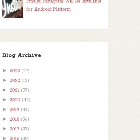
Finally, Instagram Will Be Available
for Android Platform
Blog Archive
►
2023
(27)
►
2022
(12)
►
2021
(57)
►
2020
(42)
►
2019
(46)
►
2018
(56)
►
2017
(27)
►
2016
(50)