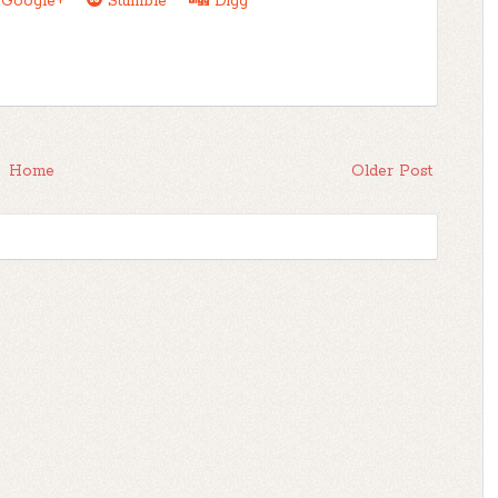
Google+
Stumble
Digg
Home
Older Post