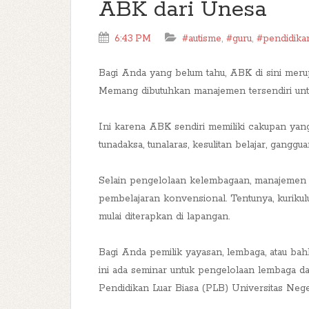
ABK dari Unesa
6:43 PM
#autisme
,
#guru
,
#pendidika
Bagi Anda yang belum tahu, ABK di sini meru
Memang dibutuhkan manajemen tersendiri un
Ini karena ABK sendiri memiliki cakupan yang s
tunadaksa, tunalaras, kesulitan belajar, gang
Selain pengelolaan kelembagaan, manajemen d
pembelajaran konvensional. Tentunya, kurikul
mulai diterapkan di lapangan.
Bagi Anda pemilik yayasan, lembaga, atau ba
ini ada seminar untuk pengelolaan lembaga d
Pendidikan Luar Biasa (PLB) Universitas Ne