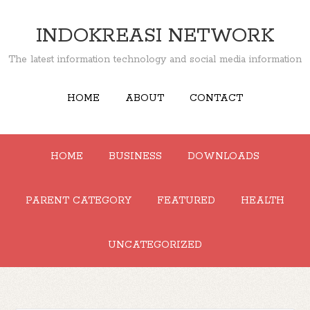
INDOKREASI NETWORK
The latest information technology and social media information
HOME
ABOUT
CONTACT
HOME
BUSINESS
DOWNLOADS
PARENT CATEGORY
FEATURED
HEALTH
UNCATEGORIZED