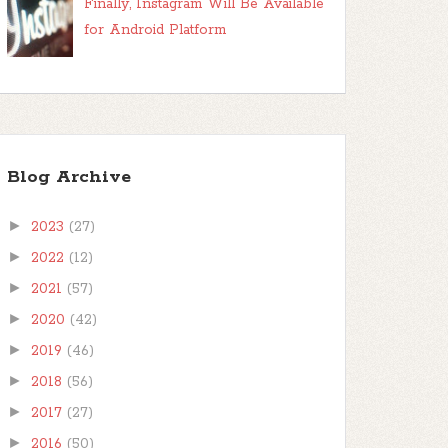
Finally, Instagram Will Be Available
for Android Platform
Blog Archive
►
2023
(27)
►
2022
(12)
►
2021
(57)
►
2020
(42)
►
2019
(46)
►
2018
(56)
►
2017
(27)
►
2016
(50)