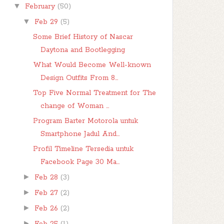
▼
February
(50)
▼
Feb 29
(5)
Some Brief History of Nascar
Daytona and Bootlegging
What Would Become Well-known
Design Outfits From 8...
Top Five Normal Treatment for The
change of Woman ...
Program Barter Motorola untuk
Smartphone Jadul And...
Profil Timeline Tersedia untuk
Facebook Page 30 Ma...
►
Feb 28
(3)
►
Feb 27
(2)
►
Feb 26
(2)
►
Feb 25
(1)