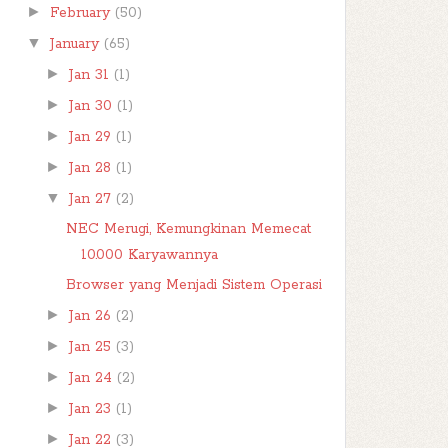
►
February
(50)
▼
January
(65)
►
Jan 31
(1)
►
Jan 30
(1)
►
Jan 29
(1)
►
Jan 28
(1)
▼
Jan 27
(2)
NEC Merugi, Kemungkinan Memecat
10.000 Karyawannya
Browser yang Menjadi Sistem Operasi
►
Jan 26
(2)
►
Jan 25
(3)
►
Jan 24
(2)
►
Jan 23
(1)
►
Jan 22
(3)