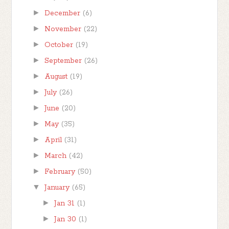
►
December
(6)
►
November
(22)
►
October
(19)
►
September
(26)
►
August
(19)
►
July
(26)
►
June
(20)
►
May
(35)
►
April
(31)
►
March
(42)
►
February
(50)
▼
January
(65)
►
Jan 31
(1)
►
Jan 30
(1)